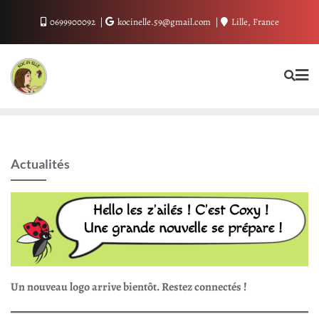
Skip
0699900092
kocinelle.59@gmail.com
Lille, France
to
content
Actualités
Un nouveau logo arrive bientôt. Restez connectés !