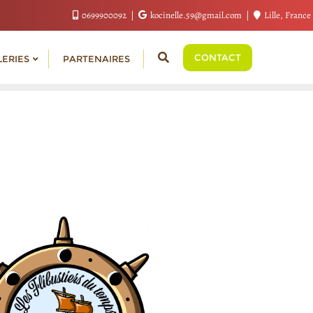
0699900092
kocinelle.59@gmail.com
Lille, France
CONTACT
LERIES
PARTENAIRES