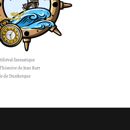
édiéval fantastique
l’histoire de Jean Bart
ille de Dunkerque