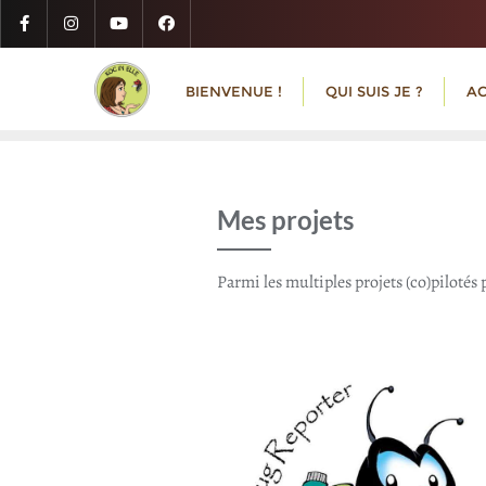
Skip
to
content
BIENVENUE !
QUI SUIS JE ?
AC
Mes projets
Parmi les multiples projets (co)pilotés 