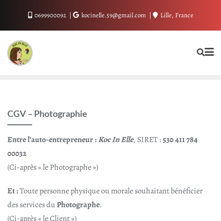
Skip
0699900092
kocinelle.59@gmail.com
Lille, France
to
content
CGV – Photographie
Entre l’auto-entrepreneur :
Koc In Elle
, SIRET :
530 411 784
00032
(Ci-après « le Photographe »)
Et :
Toute personne physique ou morale souhaitant bénéficier
des services du
Photographe
.
(Ci-après « le Client »)